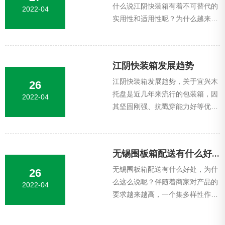
什么说江阴快装箱有着不可替代的
2022-04
实用性和适用性呢？为什么越来越
多的企业会去选择此类木箱包装，
下面固安德包装就来和大家做下详
细介绍。在...
江阴快装箱发展趋势
江阴快装箱发展趋势，关于宜兴木
26
托盘是近几年来流行的包装箱，因
2022-04
其坚固刚强、抗戳穿能力好等优
势，可是在实际的运用全过程中，
多多少少都会有些问题，今天固安
德包装就关于...
无锡围板箱配送有什么好处
无锡围板箱配送有什么好处，为什
26
么这么说呢？伴随着商家对产品的
2022-04
要求越来越高，一个集多样性作用
于体的产品有效的箱型和尺寸规格
设计至关重要,今天溧阳快装箱厂家