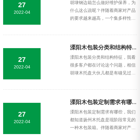
胡埭钢边箱怎么做好维护保养，为
27
什么这么说呢？伴随着商家对产品
2022-04
的要求越来越高，一个集多样性作
用于体的产品有效的箱型和尺寸规
格设计至关重要,今天扬州木托盘厂
家固安德...
溧阳木包装分类和结构特征
溧阳木包装分类和结构特征，我看
27
很多客户都在讨论这个问题，相信
2022-04
胡埭木托盘大伙儿都是有碰见过，
它在各不相同领域中表现着各不相
同的功效，而且它和我们的生活关
系密切相关...
溧阳木包装定制需求有哪些
溧阳木包装定制需求有哪些，我们
27
都知道扬州木托盘是现阶段常见的
2022-04
一种木包装箱。伴随着商家对产品
的要求愈来愈高，一个集多样性作